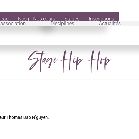
reau
Nos professeurs
Nos cours
Stages
Inscriptions
’association
Disciplines
Actualités
Stage Hip-Hop
seur Thomas Bao N’guyen.