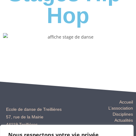
Hop
Accueil
L’association
Ecole de danse de Treillières
Disciplines
57, rue de la Mairie
Actualités
44119 Treillières
Galerie
Contact
Nous respectons votre vie privée.